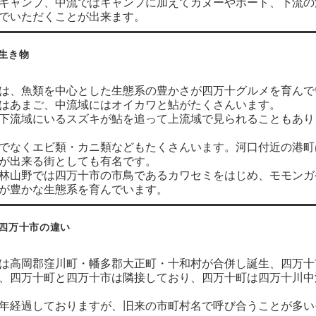
キャンプ、中流ではキャンプに加えてカヌーやボート、下流の
でいただくことが出来ます。
生き物
は、魚類を中心とした生態系の豊かさが四万十グルメを育んで
はあまご、中流域にはオイカワと鮎がたくさんいます。
下流域にいるスズキが鮎を追って上流域で見られることもあり
でなくエビ類・カニ類などもたくさんいます。河口付近の港町
が出来る街としても有名です。
林山野では四万十市の市鳥であるカワセミをはじめ、モモンガ
が豊かな生態系を育んでいます。
四万十市の違い
は高岡郡窪川町・幡多郡大正町・十和村が合併し誕生、四万十
、四万十町と四万十市は隣接しており、四万十町は四万十川中
年経過しておりますが、旧来の市町村名で呼び合うことが多い