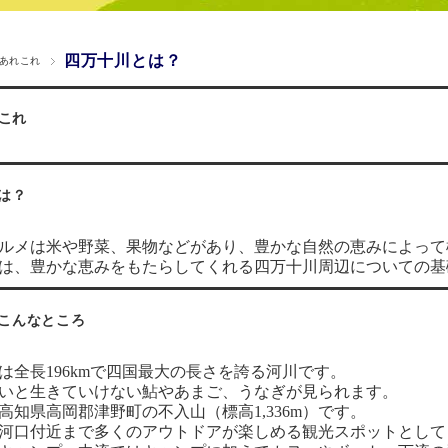
四万十川とは？
あれこれ
これ
は？
ルメは米や野菜、果物などがあり、豊かな自然の恵みによって
は、豊かな恵みをもたらしてくれる四万十川周辺についての基
こんなところ
は全長196kmで四国最大の長さを誇る河川です。
いと生きていけない鮎やあまご、うなぎが見られます。
高知県高岡郡津野町の不入山（標高1,336m）です。
河口付近まで多くのアウトドアが楽しめる観光スポットとして