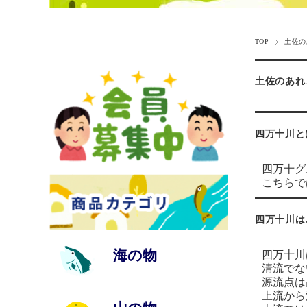
TOP
土佐の
土佐のあれ
四万十川と
四万十グ
こちらで
四万十川は
海の物
四万十川
清流でな
源流点は
上流から