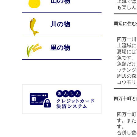
山の物
上流では
も楽しん
川の物
周辺に住む
四万十川
上流域に
里の物
夏場には
魚です。
魚類だけ
ッチング
周辺の森
コウモリ
四万十町と
四万十町
す。また
す。
合併し数